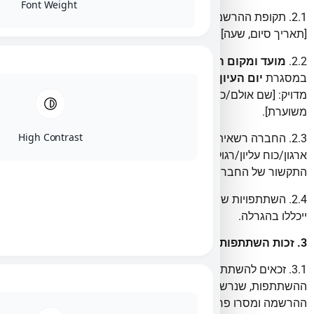
Font Weight
2.1. תקופת ההרשמה להשתתפות: מ-[תאריך התחלה, שעה] ועד
[תאריך סיום, שעה] (להלן: “תקופת ההרשמה”).
2.2.
מועד ומקום ההגרלה
:
ההגרלה תיערך
ביום 3 בפברואר
במסגרת
יום העיון של מיליטרם
,
במעמד קהל
. כתובת ומיקום
מדויק: [שם אולם/כתובת מלאה]. שעת ביצוע ההגרלה: [שעה
משוערת].
High Contrast
2.3. החברה רשאית לשנות את מועד/מקום ההגרלה מטעמי
ארגון/כוח עליון/רגולציה, ובלבד שתימסר הודעה מתאימה בערוצי
התקשור של החברה.
2.4. השתתפויות שנקלטו כדין עד תום תקופת ההרשמה בלבד
ייכללו בהגרלה.
3. זכות השתתפות
3.1. זכאים להשתתף כל תושבי ישראל בני 18 ומעלה במועד
ההשתתפות, שנרשמו לרשימת התפוצה של החברה בתקופת
ההרשמה ומסרו פרטים מלאים ונכונים.