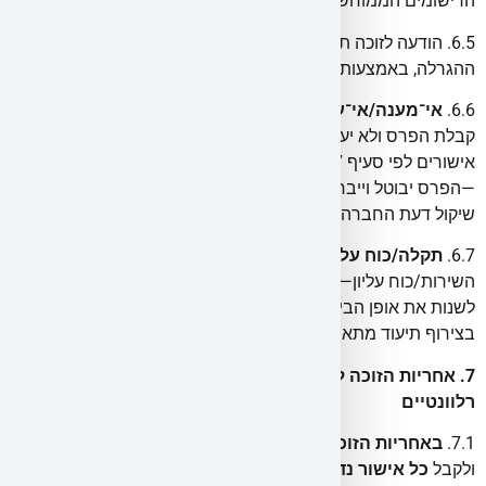
הרישומים הממוחשבים ותהיה סופית.
6.5. הודעה לזוכה תימסר בתוך עד
[3–7]
ימי עסקים
ממועד
ההגרלה, באמצעות פרטי ההתקשרות שמסר/ה בעת ההרשמה.
6.6.
אי־מענה/אי־עמידה בתנאים
:
אם הזוכה לא יאשר/תאשר
קבלת הפרס ולא יעמוד/תעמוד בכל התנאים בתקנון (לרבות
אישורים לפי סעיף 7) בתוך
[7–14]
ימים
ממועד הפנייה הראשונה
—הפרס יבוטל וייבחר זוכה חלופי בהגרלה חוזרת/סבב הבא, לפי
שיקול דעת החברה.
6.7.
תקלה/כוח עליון
:
במקרה של תקלה טכנית/אי-זמינות
השירות/כוח עליון—החברה רשאית לדחות את מועד ההגרלה,
לשנות את אופן הביצוע או להשתמש בכל אמצעי הוגן חלופי,
בצירוף תיעוד מתאים.
7. אחריות הזוכה לאישורים מול מקום העבודה וגורמים
רלוונטיים
7.1.
באחריות הזוכה בלבד
לבצע, טרם קבלת הפרס, כל בדיקה
ולקבל
כל אישור נדרש
אצל גורמים רלוונטיים, לרבות ומבלי