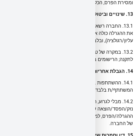
ומסירת הפרס, הכל בכפוף לדין.
13. שינויים וביטול
13.1. החברה רשאית לשנות את התקנון, לדחות/להשהות/לבטל
את ההגרלה כולה או חלקה מטעמים סבירים (לרבות כוח
עליון/רגולציה), ובלבד שתפרסם הודעה מתאימה.
13.2. במקרה של טעות סופר/דפוס/מערכת—החברה רשאית
לתקנה; הרישומים במערכות החברה יגברו.
14. הגבלת אחריות
14.1. ההשתתפות בהגרלה ומסירת פרטים נעשים על אחריות
המשתתף/ת בלבד.
14.2. מבלי לגרוע, החברה לא תישא באחריות לכל
נזק/הפסד/הוצאה שייגרמו למשתתף/ת או לזוכה בקשר עם
ההגרלה/הפרס, למעט אם נגרמו ברשלנות רבתי או במעשה מכוון
של החברה.
15. דין וסמכות שיפוט