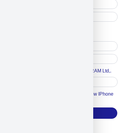
Free Printed Copy
Digital Only
Accept For A Content From MILITRAM Ltd,.
Accept For Our Terms To Win A New IPhone
17
Subscribe