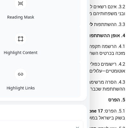
3.2. אינם רשאים להשתתף: עובדי החברה, ספקיה, נציגיה, יועציה
ובני משפחותיהם מדרגה ראשונה.
Reading Mask
3.3. ההשתתפות
ללא עלות וללא חובת רכישה
.
4. אופן ההשתתפות
4.1. הרשמה תקפה לרשימת התפוצה במהלך תקופת ההרשמה
Highlight Content
מזכה בכרטיס השתתפות אחד (1) לכל אדם.
4.2. רישומים כפולים, פרטים שגויים/חסרים, או שימוש באמצעים
אוטומטיים—עלולים להביא לפסילה לפי שיקול דעת החברה.
4.3. הסרה מרשימת התפוצה לאחר ההרשמה אינה גורעת מתוקף
Highlight Links
ההשתתפות שכבר נרשמה כדין.
5. הפרס
5.1. הפרס:
iPhone 17
חדש
(דגם/נפח/צבע בהתאם לזמינות
בשוק בישראל במועד הסיפוק).