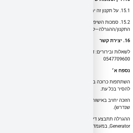
15.1. על תקנון זה יחולו דיני מדינת ישראל בלבד.
15.2. סמכות השיפוט הבלעדית בכל עניין בקשר עם
התקנון/ההגרלה—לבתי המשפט המוסמכים במחוז תל-אביב–יפו.
16. יצירת קשר
לשאלות ובירורים: דוא״ל: [benil@militram.com] | טל׳:
0547709600
נספח א׳
השתתפות כרוכה בהרשמה לרשימת התפוצה של מיליטרם; ניתן
להסיר בכל עת.
הזוכה יחויב באישורי ציות/ועדת מתנות לפי מקום עבודתו (ככל
שנדרש).
ההגרלה תתבצע דיגיטלית באמצעות Google Random Number
Generator, במעמד עו״ד בועז נאור ובפני קהל, ביום 3 בפברואר.