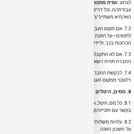
לגרוע:
ועדת מתנות/אתיקה/ציות/רכש/משפטית
במקום
עבודתו/ה, וכל דרישה פנימית אחרת של המעסיק או הגוף אליו
הוא/היא משתייך/ת.
7.2. אם מקום העבודה/הגוף
אוסר
קבלת הפרס או מתירו בכפוף
לתנאים—על הזוכה לפעול בהתאם, לשאת בכל האחריות והעלויות
הכרוכות בכך, וליידע את החברה ללא דיחוי.
7.3. אם לא התקבל אישור כנדרש—
הזכייה תבוטל
ללא פיצוי;
החברה תהיה רשאית לבחור זוכה חלופי.
7.4. לבקשת החברה, הזוכה ימציא/תמציא
אישורי ציות
/מסמך
רלוונטי ממקום העבודה כתנאי למסירת הפרס.
8. מסים, היטלים ועלויות נלוות
8.1. כל מס, היטל, אגרה או תשלום חובה (אם יחולו לפי כל דין)
בקשר עם הזכייה/קבלת הפרס—יחולו וישולמו על-ידי הזוכה בלבד.
8.2. עלויות משלוח/איסוף/אביזרים/ביטוח/הפעלה—ככל שישנן—
על חשבון הזוכה.