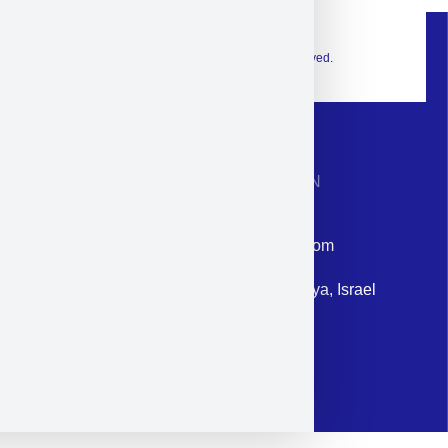
© 2026 Exclusive interior. All Rights Reserved.
CONTACT INFORMATION
Phone: +972-9958-1860
Email: corporate@militram.com
Address: 87 Harav Kook St. Herzliya, Israel