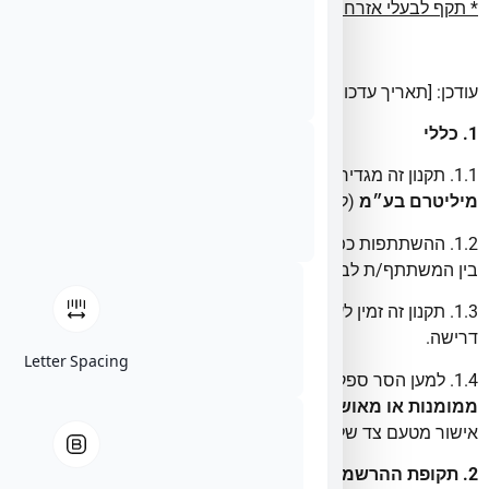
* תקף לבעלי אזרחות ישראלית בלבד.
* Valid for Israeli citizens only.
עודכן: [תאריך עדכון]
1. כללי
1.1. תקנון זה מגדיר את התנאים להשתתפות בהגרלה שמקיימת
מיליטרם בע״מ
(להלן: “החברה”).
1.2. ההשתתפות כפופה לאמור בתקנון זה והוא מהווה חוזה מחייב
בין המשתתף/ת לבין החברה.
1.3. תקנון זה זמין לעיון בעמוד ההרשמה ובמשרדי החברה לפי
דרישה.
Letter Spacing
1.4. למען הסר ספק, החברה ו/או ההגרלה
אינן קשורות,
ממומנות או מאושרות
על-ידי Apple Inc., ואין לראות באמור
אישור מטעם צד שלישי כלשהו.
2. תקופת ההרשמה ומועד ההגרלה