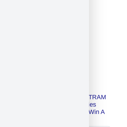
Click on image for our terms.
Get A Free Copy Of MILITRAM
Advanced Technologies
Handbook + Chance To Win A
New IPhone 17!