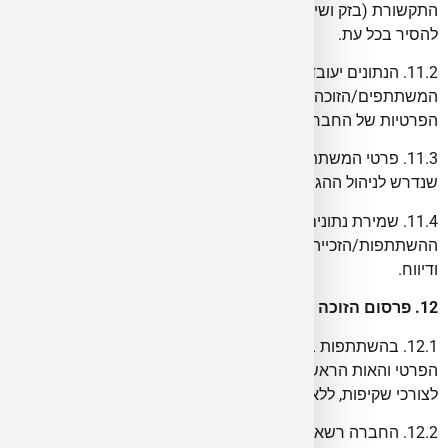
התקשורת (בזק ושידורים), תשמ״ב–1982 (“חוק הספאם”). ניתן
להסיר בכל עת.
11.2. הנתונים יעובדו לצורך ניהול ההגרלה, יצירת קשר עם
המשתתפים/הזוכה, ולמטרות שיווקיות בכפוף לדין ולמדיניות
הפרטיות של החברה.
11.3. פרטי המשתתפים לא יימסרו לצדדים שלישיים אלא ככל
שנדרש לניהול ההגרלה ולעמידה בדין.
11.4. שמירת נתונים: החברה תשמור את נתוני
ההשתתפות/הזכייה למשך תקופה סבירה לצרכי בקרה, ציות
ודיווח.
12. פרסום הזוכה ותיעוד
12.1. בהשתתפות בהגרלה מסכימ/ה הזוכה לפרסום שמו/ה
הפרטי והאות הראשונה של שם משפחתו/ה בערוצי החברה
לצורכי שקיפות, ללא תמורה.
12.2. החברה רשאית לפרסם תיעוד צילום/וידאו של הליך ההגרלה