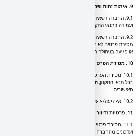
9. אימות זהות ופסילה
9.1. החברה רשאית לדרוש מן הזוכה מסמכים להוכחת זהות
ועמידה בתנאי התקנון (תעודה מזהה, אישורי עבודה/ציות ועוד).
9.2. החברה רשאית לפסול השתתפות/זכייה עקב הפרת התקנון,
מסירת פרטים לא נכונים/מטעים, הונאה, ניסיון לשבש את ההגרלה
או פגיעה בניהולה התקין.
10. מסירת הפרס
10.1. מסירת הפרס תתואם עם הזוכה לאחר אימות הזכייה ועמידה
בכל תנאי התקנון,
תוך עד [14–30] ימי עסקים
ממועד השלמת כל
האישורים.
10.2. אי-הגעה/אי-איסוף במועד שנקבע—ייחשבו ויתור על הפרס.
11. פרטיות ודיוור
11.1. מסירת פרטי ההרשמה מהווה הסכמה לקבלת דיוור פרסומי
ועדכונים מהחברה באמצעי הקשר שמסרת/ם, בכפוף לחוק