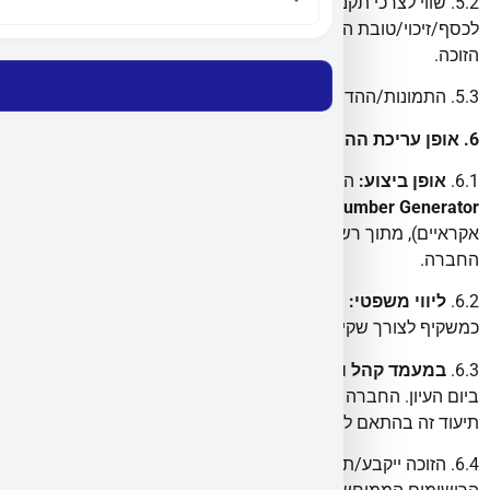
5.2. שווי לצרכי תקנון: [₪3,899 סכום משוער]. אין המרה
לכסף/זיכוי/טובת הנאה אחרת; אין החלפה או שינוי דגם לפי בקשת
הזוכה.
5.3. התמונות/ההדמיות—להמחשה בלבד.
6. אופן עריכת ההגרלה, הזוכה והודעה
6.1.
אופן ביצוע
:
ההגרלה תתבצע
באופן דיגיטלי באמצעות
Google Random Number Generator
(מחולל מספרים
אקראיים), מתוך רשימת השתתפויות תקפות שנקלטו במערכות
החברה.
6.2.
ליווי משפטי
:
ההגרלה תיערך
בליווי עו״ד בועז נאור
,
כמשקיף לצורך שקיפות ובקרה.
6.3.
במעמד קהל ותיעוד
:
ההגרלה תבוצע בפני קהל המשתתפים
ביום העיון. החברה רשאית לתעד בצילום/וידאו את ההליך ולפרסם
תיעוד זה בהתאם לדין.
6.4. הזוכה ייקבע/תיקבע באקראי; הכרעת החברה תושתת על